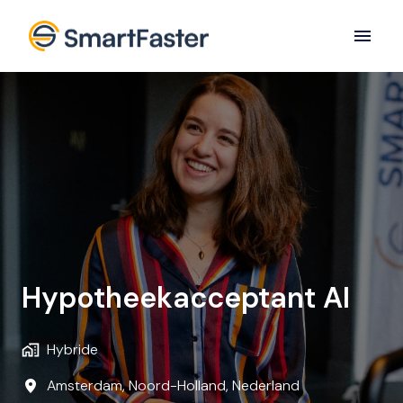
Overslaan
naar
Homepagina
content
Hypotheekacceptant AI
Hybride
Amsterdam
,
Noord-Holland
,
Nederland