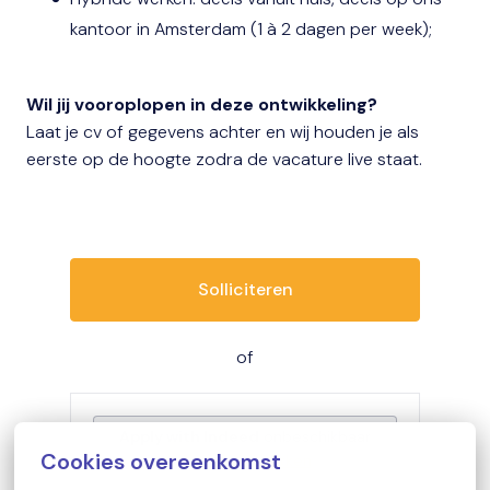
kantoor in Amsterdam (1 à 2 dagen per week);
Wil jij vooroplopen in deze ontwikkeling?
Laat je cv of gegevens achter en wij houden je als
eerste op de hoogte zodra de vacature live staat.
Solliciteren
of
Apply with Indeed
onbeschikbaar
Cookies overeenkomst
Cookies bijwerken