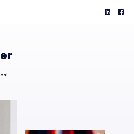
ter
oit.