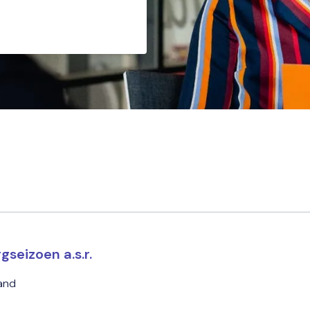
seizoen a.s.r.
and