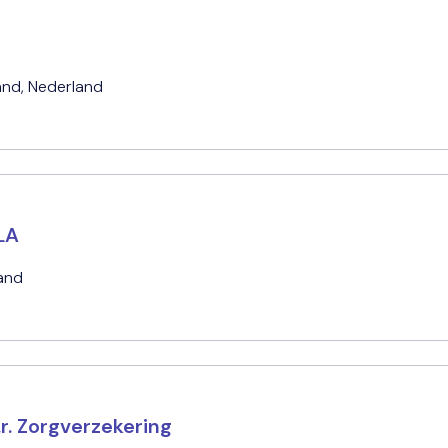
and
,
Nederland
LA
and
r. Zorgverzekering