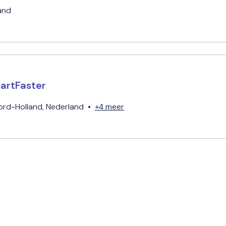
and
artFaster
ord-Holland
,
Nederland
•
+4 meer