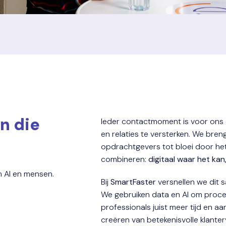
n die 
Ieder contactmoment is voor ons
en relaties te versterken. We bren
opdrachtgevers tot bloei door he
combineren: 
digitaal waar het kan,
n AI en mensen.  
Bij 
SmartFaster
 versnellen we dit
We gebruiken data en AI om proce
professionals juist meer tijd en a
creëren van betekenisvolle klanter