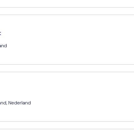
t
and
and
,
Nederland